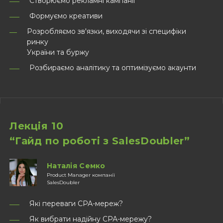
Створюємо рекламні кампанії
Формуємо креативи
Розробляємо зв'язки, виходячи зі специфіки
ринку
України та буржу
Розбираємо аналітику та оптимізуємо акаунти
Лекція 10
“Гайд по роботі з SalesDoubler”
Наталія Семко
Product Manager компанії
SalesDoubler
Які переваги СРА-мереж?
Як вибрати надійну СРА-мережу?