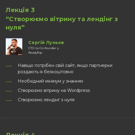
Лекція 3
“Створюємо вітрину та лендiнг з
нуля”
Сергій Луньов
CTO та Co-founder у
ReadyTop
Навіщо потрібен свій сайт, якщо партнерки
роздають їх безкоштовно
Необхідний мінімум у знаннях
Створюємо вітрину на Wordpress
Створюємо лендiнг з нуля
Лекція 4