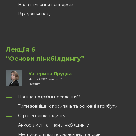
Налаштування конверсій
Віртуальні події
Лекція 6
“Основи лінкбілдингу”
Катерина Прудка
Head of SEO компанії
Treeum
Навіщо потрібні посилання?
Типи зовнішніх посилань та основні атрибути
Стратегії лінкбілдингу
Анкор-лист та план лінкбілдингу
Метрики оцінки посилальних донорів