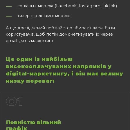
соціальні мережі (Facebook, Instagram, TikTok)
тизерні рекламні мережі
А ще досвідчений вебмайстер збирає власні бази
користувачів, щоб потім домонетизувати їх через
email-, sms-маркетинг
Це один із найбільш
високооплачуваних напрямків у
digital-маркетингу, і він має велику
низку переваг:
01
Повністю вільний
графік