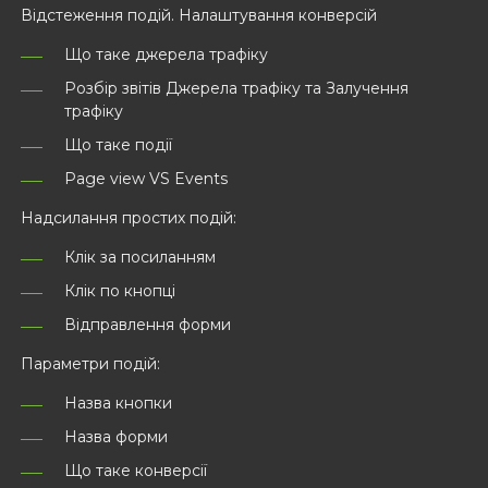
Відстеження подій. Налаштування конверсій
Що таке джерела трафіку
Розбір звітів Джерела трафіку та Залучення
трафіку
Що таке події
Page view VS Events
Надсилання простих подій:
Клік за посиланням
Клік по кнопці
Відправлення форми
Параметри подій:
Назва кнопки
Назва форми
Що таке конверсії