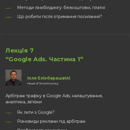
Методи лінкбілдингу: безкоштовні, платні
Що робити після отримання посилання?
Лекція 7
“Google Ads. Частина 1”
Ілля Елізбарашвілі
Head of Smartmoney
Арбітраж трафіку в Google Ads, налаштування,
аналітика, зв'язки
Як лити з Google?
Різновиди реклами під арбітраж